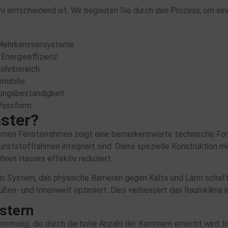
hl entscheidend ist. Wir begleiten Sie durch den Prozess, um ein
Mehrkammersysteme.
nergieeffizienz.
Wohnbereich.
mobilie.
rungsbeständigkeit.
 Passform.
ster?
en Fensterrahmen zeigt eine bemerkenswerte technische Fortsch
nststoffrahmen integriert sind. Diese spezielle Konstruktion m
Ihres Hauses effektiv reduziert.
n System, das physische Barrieren gegen Kälte und Lärm schafft
ußen- und Innenwelt optimiert. Dies verbessert das Raumklima in
stern
dämmung
, die durch die hohe Anzahl der Kammern erreicht wird. I