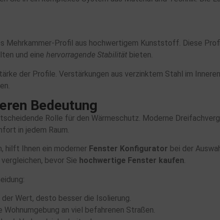
les Mehrkammer-Profil aus hochwertigem Kunststoff. Diese Profile
lten und eine
hervorragende Stabilität
bieten.
tärke der Profile. Verstärkungen aus verzinktem Stahl im Inner
en.
deren Bedeutung
tscheidende Rolle für den Wärmeschutz. Moderne Dreifachvergl
mfort in jedem Raum.
n, hilft Ihnen ein moderner
Fenster Konfigurator
bei der Auswah
vergleichen, bevor Sie
hochwertige Fenster kaufen
.
heidung:
 der Wert, desto besser die Isolierung.
ge Wohnumgebung an viel befahrenen Straßen.