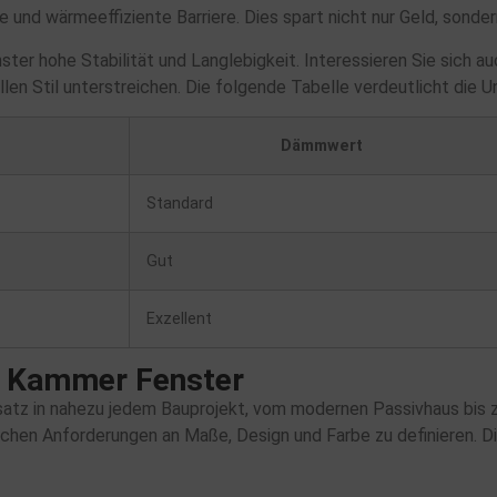
 und wärmeeffiziente Barriere. Dies spart nicht nur Geld, sond
ter hohe Stabilität und Langlebigkeit. Interessieren Sie sich auc
uellen Stil unterstreichen. Die folgende Tabelle verdeutlicht d
Dämmwert
Standard
Gut
Exzellent
7 Kammer Fenster
insatz in nahezu jedem Bauprojekt, vom modernen Passivhaus bis 
ischen Anforderungen an Maße, Design und Farbe zu definieren. D