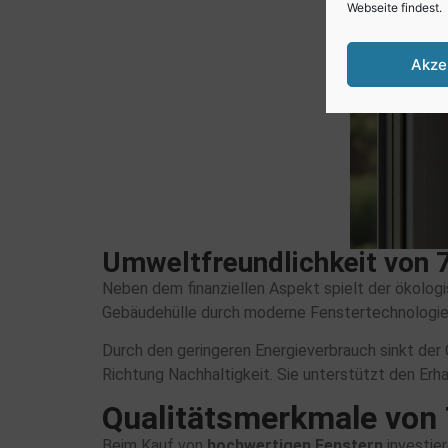
Webseite findest.
Akze
Umweltfreundlichkeit von
Neben dem finanziellen Aspekt spielt der ökolog
Gebäudehülle durch moderne Fenstertechnologie 
Durch den geringeren Energieverbrauch sinkt der 
Richtung Nachhaltigkeit. Sie unterstützt den Er
Qualitätsmerkmale von
Beim Kauf von
hochwertigen Fenstern
investier