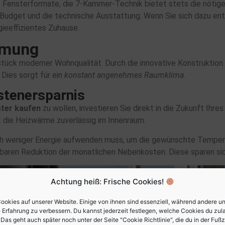
e Fensterformate, die 7-Kammer-Technik bietet stets die nötige
r Budget und die technische Ausstattung. Wenn Sie sich dazu en
gieeffizientes Zuhause.
mmung
ück moderner Wohnqualität. Durch die innovative Konstruktion
Dies sorgt für ein
konstant angenehmes Raumklima
.
stenersparnis
ter kaufen
zu wollen, investieren Sie direkt in die Zukunft Ihr
lt die Heizwärme zuverlässig im Innenraum.
lich weniger Energie aufwenden muss, um die gewünschte Temper
rbaren Reduktion der monatlichen Nebenkosten. Diese sparen sic
Achtung heiß: Frische Cookies!
ookies auf unserer Website. Einige von ihnen sind essenziell, während andere un
 Erfahrung zu verbessern. Du kannst jederzeit festlegen, welche Cookies du zu
Das geht auch später noch unter der Seite "Cookie Richtlinie", die du in der Fußz