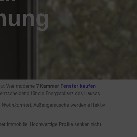
mung
 dar. Wer moderne
7 Kammer
Fenster kaufen
 entscheidend für die Energiebilanz des Hauses.
n Wohnkomfort
. Außengeräusche werden effektiv
ner Immobilie. Hochwertige Profile senken nicht