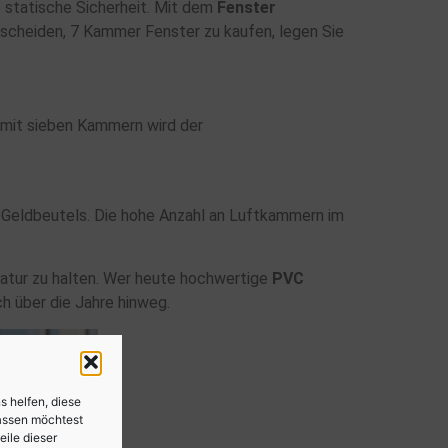
 statische Sicherheit. Mit dem
Fenster
tscheiden, 7 Kammer Fenster zu kaufen, legen Sie
 mit sieben Kammern wird der
es Geldbeutels. Die hohe Anzahl an Luftkammern im
atur zu halten. Wer heute hochwertige
PVC
h über die Jahre hinweg.
s helfen, diese
lassen möchtest
eile dieser