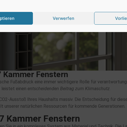
ptieren
Verwerfen
Vorli
 7 Kammer Fenstern
ische Fußabdruck eine immer wichtigere Rolle für verantwortun
leistet einen
entscheidenden Beitrag zum Klimaschutz
.
CO2-Ausstoß Ihres Haushalts massiv. Die Entscheidung für diese 
halt unserer natürlichen Ressourcen für kommende Generationen.
 7 Kammer Fenstern
en Sie in ein komplexes System aus Material und Technik. Die La