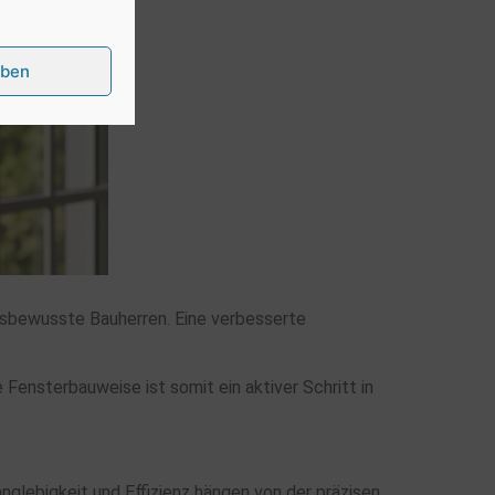
eben
gsbewusste Bauherren. Eine verbesserte
Fensterbauweise ist somit ein aktiver Schritt in
nglebigkeit und Effizienz hängen von der präzisen