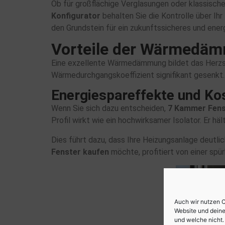
Ob für großflächige Verglasungen oder klassisch
Konfigurator
behalten Sie die Kontrolle über Ih
den Grundstein für ein zukunftssicheres und ener
Vorteile der Wärmedä
Eine exzellente Wärmedämmung bildet das Herzst
Wärmedurchgangskoeffizient signifikant gesenkt. 
Energiespareffekte und Ko
Wenn Sie sich dazu entscheiden,
7 Kammer Fens
Profil wirkt wie ein hochwirksamer Isolator. Er hä
Dies führt dazu, dass Ihre Heizungsanlage deut
Fenster kaufen
möchte, profitiert von einer spü
Auch wir nutzen C
Website und deine
und welche nicht. 