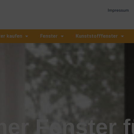
Impressum
ter kaufen
Fenster
Kunststofffenster
er Fenster f