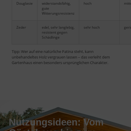
Douglasie
widerstandsfähig,
hoch
mitt
gute
Witterungsresistenz
Zeder
edel, sehr langlebig,
sehr hoch
geri
resistent gegen
Schädlinge
Tipp: Wer auf eine natürliche Patina steht, kann
unbehandeltes Holz vergrauen lassen – das verleiht dem
Gartenhaus einen besonders ursprünglichen Charakter.
Nutzungsideen: Vom