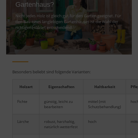
Gartenhaus?
Nicht jedes Holz ist gleich gut für den Garten geeignet. Für
den Bau eines langlebigen Gartenhauses ist die Wahl der
richtigen Holzart entscheidend.
Besonders beliebt sind folgende Varianten:
Holzart
Eigenschaften
Haltbarkeit
Pfl
Fichte
günstig, leicht zu
mittel (mit
hoc
bearbeiten
Schutzbehandlung)
Lärche
robust, harzhaltig,
hoch
mitt
natürlich wetterfest