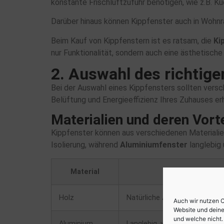
konstante Frischluftzufuhr benötigen, wie z.B. 
Darüber hinaus können Kippfenster auch in Woh
Beim Kauf von Kippfenstern ist es ratsam, die
Ki
nur Funktionalität, sondern auch eine ästhetische
2. Auswahl des richtige
Bei der Auswahl eines Kippfensters sollten versc
Belüftung und Energieeffizienz Ihres Zuhauses er
Materialien und deren Vorte
Kippfenster können aus verschiedenen Materialien
Isolierung, während
Aluminiumfenster
langlebig
Material
Vorteile
Holz
Natürliche Ästhetik, gute Isol
Auch wir nutzen C
Website und deine
und welche nicht. 
Aluminium
Langlebig, wartungsarm