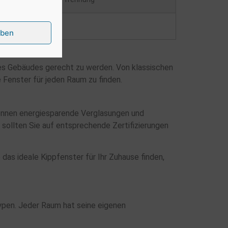
eben
 des Gebäudes gerecht zu werden. Von klassischen
 Fenster für jeden Raum zu finden.
nnen energiesparende Verglasungen und
sollten Sie auf entsprechende Zertifizierungen
das ideale Kippfenster für Ihr Zuhause finden,
ypen. Jeder Raum hat seine eigenen