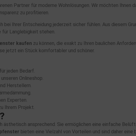
ahrenen Partner für moderne Wohnlösungen. Wir möchten Ihnen d
sparenz zu profitieren.
h bei Ihrer Entscheidung jederzeit sicher fühlen. Aus diesem Gru
für Langlebigkeit stehen.
fenster kaufen
zu können, die exakt zu Ihren baulichen Anforde
se jetzt ein Stück komfortabler und schöner.
ür jeden Bedarf.
r unseren Onlineshop.
nd Herstellern.
 Wärmedämmung.
nen Experten.
zu Ihrem Projekt.
?
uch ästhetisch ansprechend. Sie ermöglichen eine einfache Belü
pfenster
bieten eine Vielzahl von Vorteilen und sind daher eine 