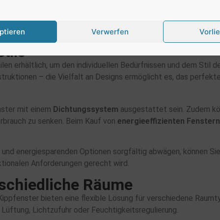
edämmung
Verfärbung über die Zeit möglich
ptieren
Verwerfen
Vorli
tile
ilen erhältlich, um den individuellen Bedürfnissen und dem Stil
ruktionen – die Vielfalt an Designs ermöglicht es, das perfekte
enster mit einem
Dichtungssystem
ausgestattet sein. Zudem kö
erbrauch zu senken. Beim Kauf von
energieeffizienten Fenstern
 und energiesparenden Optionen sorgfältig abwägen, können Sie 
ktionalen Anforderungen gerecht wird.
rschiedliche Räume
ppfenster bieten eine flexible Lösung für verschiedene Raumt
 Lüftung, Lichtzufuhr oder Feuchtigkeitsregulierung.