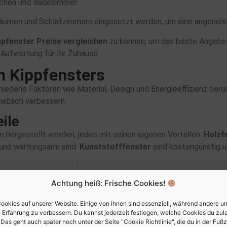
Küchen und Badezimmer.
nräumen und Schlafzimmern eingesetzt werden, um eine angene
ppfenster Preise vergleichen
zu können, um das beste Angebot
 Aufwertung für Ihr Zuhause.
n Kippfensters
hiedene Faktoren wie Material, Design und Energieeffizienz berüc
heblich verbessern.
ile
 hergestellt werden, jedes mit seinen eigenen Vorteilen.
Holzf
 und wartungsarm sind.
Kunststofffenster
sind kostengünstig 
N
Achtung heiß: Frische Cookies!
ierung
Regelmäßige Wartung erforderlich
ookies auf unserer Website. Einige von ihnen sind essenziell, während andere un
 Erfahrung zu verbessern. Du kannst jederzeit festlegen, welche Cookies du zu
Das geht auch später noch unter der Seite "Cookie Richtlinie", die du in der Fußz
Teurer als Kunststoff, schlechte Isolier