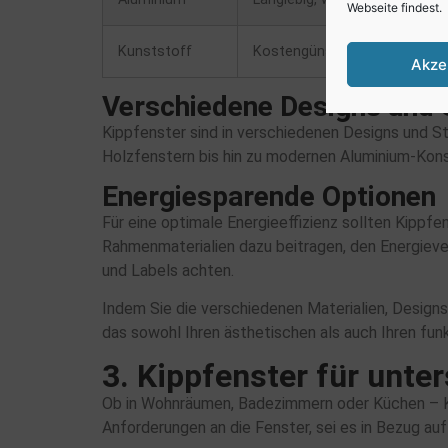
Webseite findest.
Kunststoff
Kostengünstig, gute Wärm
Akze
Verschiedene Designs und S
Kippfenster sind in verschiedenen Designs und St
Holzfenstern bis hin zu modernen Aluminium-Konst
Energiesparende Optionen
Für eine optimale Energieeffizienz sollten Kippf
Rahmenmaterialien dazu beitragen, den Energiev
und Labels achten.
Indem Sie die verschiedenen Materialien, Designs
das sowohl Ihren ästhetischen als auch Ihren fun
3. Kippfenster für unte
Ob in Wohnräumen, Badezimmern oder Küchen – Ki
Anforderungen an die Fenster, sei es in Bezug auf