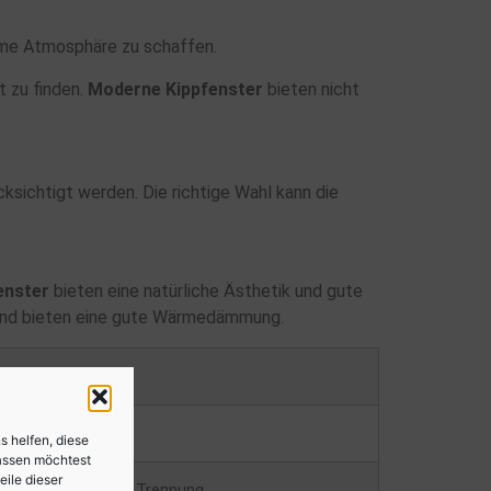
hme Atmosphäre zu schaffen.
 zu finden.
Moderne Kippfenster
bieten nicht
ksichtigt werden. Die richtige Wahl kann die
enster
bieten eine natürliche Ästhetik und gute
und bieten eine gute Wärmedämmung.
achteile
s helfen, diese
lassen möchtest
eile dieser
ung ohne thermische Trennung